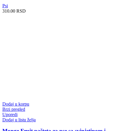
Psi
310.00
RSD
Dodaj u korpu
Brzi pregled
Uporedi
Dodaj u listu želja
Monge Fruit pašteta za pse sa svinjetinom i