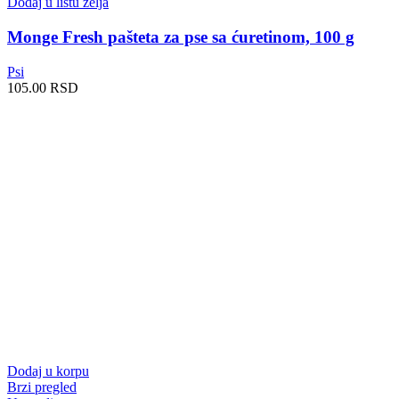
Dodaj u listu želja
Monge Fresh pašteta za pse sa ćuretinom, 100 g
Psi
105.00
RSD
Dodaj u korpu
Brzi pregled