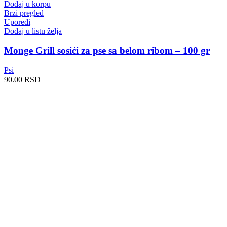
Dodaj u korpu
Brzi pregled
Uporedi
Dodaj u listu želja
Monge Grill sosići za pse sa belom ribom – 100 gr
Psi
90.00
RSD