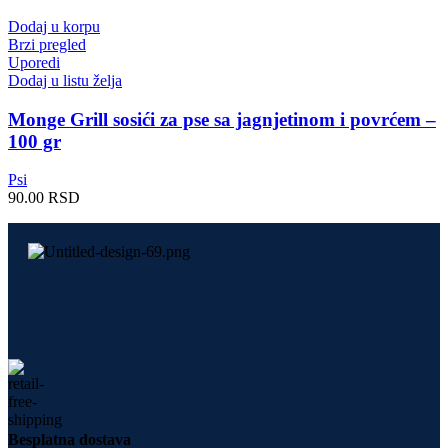
Dodaj u korpu
Brzi pregled
Uporedi
Dodaj u listu želja
Monge Grill sosići za pse sa jagnjetinom i povrćem –
100 gr
Psi
90.00
RSD
Besplatna dostava