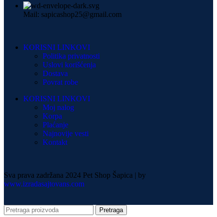
Mail: sapicashop25@gmail.com
KORISNI LINKOVI
Politika privatnosti
Uslovi korišćenja
Dostava
Povrat robe
KORISNI LINKOVI
Moj nalog
Korpa
Plaćanje
Najnovije vesti
Kontakt
Sva prava zadržana 2024 Pet Shop Šapica | by
www.izradasajtovans.com
Pretraga