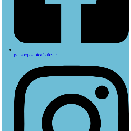
pet.shop.sapica.bulevar