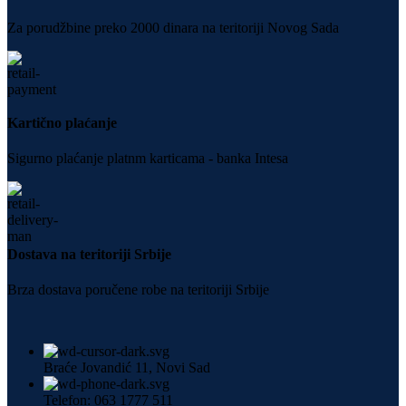
Za porudžbine preko 2000 dinara na teritoriji Novog Sada
Kartično plaćanje
Sigurno plaćanje platnm karticama - banka Intesa
Dostava na teritoriji Srbije
Brza dostava poručene robe na teritoriji Srbije
Braće Jovandić 11, Novi Sad
Telefon: 063 1777 511