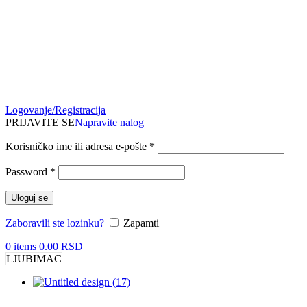
Logovanje/Registracija
PRIJAVITE SE
Napravite nalog
Korisničko ime ili adresa e-pošte
*
Password
*
Uloguj se
Zaboravili ste lozinku?
Zapamti
0
items
0.00
RSD
LJUBIMAC