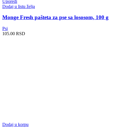
Uporedi
Dodaj u listu želja
Monge Fresh pašteta za pse sa lososom, 100 g
Psi
105.00
RSD
Dodaj u korpu