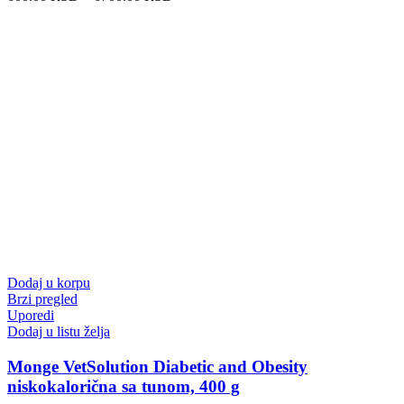
Dodaj u korpu
Brzi pregled
Uporedi
Dodaj u listu želja
Monge VetSolution Diabetic and Obesity
niskokalorična sa tunom, 400 g