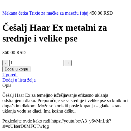
Mekana četka Trixie za mačke za masažu i sjaj
450.00
RSD
Češalj Haar Ex metalni za
srednje i velike pse
860.00
RSD
Dodaj u korpu
Uporedi
Dodaj u listu želja
Opis
Češalj Haar Ex za temeljno isčešljavanje efikasno uklanja
odstranjenu dlaku. Preporučuje se sa srednje i velike pse sa kratkim i
dugačkim dlakom. Može se koristiti posle kupanja – glatka strana
uklanja vodu sa dlaci. Ima kožnu dršku.
Pogledajte ovde kako radi https://youtu.be/A3_y6vMnLtk?
si=oUIserD0MFQTwfqg