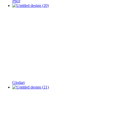
Ptice
Glodari