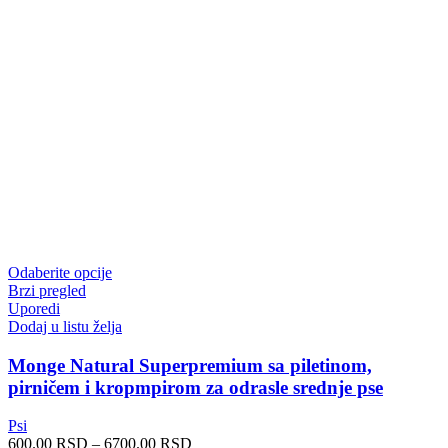
Odaberite opcije
Brzi pregled
Uporedi
Dodaj u listu želja
Monge Natural Superpremium sa piletinom,
pirničem i kropmpirom za odrasle srednje pse
Psi
600.00
RSD
–
6700.00
RSD