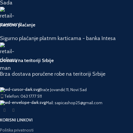
Sada
Kartično plaćanje
Sigurno plaćanje platnm karticama - banka Intesa
Dostava na teritoriji Srbije
Brza dostava poručene robe na teritoriji Srbije
Braće Jovandić 11, Novi Sad
Telefon: 063 1777 511
Mail: sapicashop25@gmail.com
KORISNI LINKOVI
Politika privatnosti