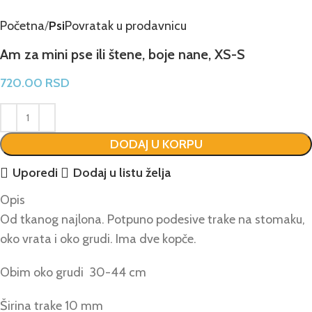
Početna
Psi
Povratak u prodavnicu
Am za mini pse ili štene, boje nane, XS-S
720.00
RSD
DODAJ U KORPU
Uporedi
Dodaj u listu želja
Opis
Od tkanog najlona. Potpuno podesive trake na stomaku,
oko vrata i oko grudi. Ima dve kopče.
Obim oko grudi 30-44 cm
Širina trake 10 mm