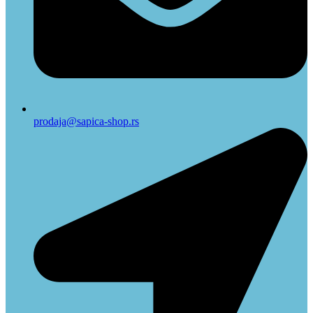
prodaja@sapica-shop.rs