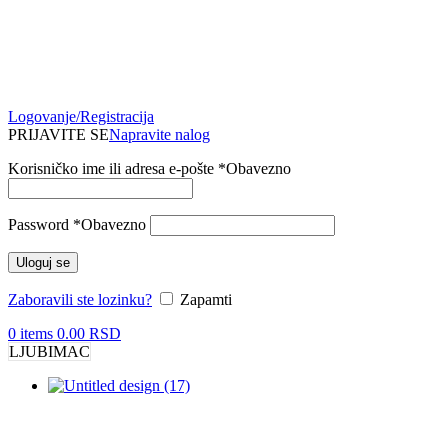
Logovanje/Registracija
PRIJAVITE SE
Napravite nalog
Korisničko ime ili adresa e-pošte
*
Obavezno
Password
*
Obavezno
Uloguj se
Zaboravili ste lozinku?
Zapamti
0
items
0.00
RSD
LJUBIMAC