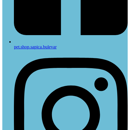
pet.shop.sapica.bulevar