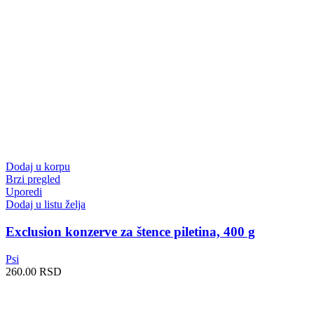
Dodaj u korpu
Brzi pregled
Uporedi
Dodaj u listu želja
Exclusion konzerve za štence piletina, 400 g
Psi
260.00
RSD