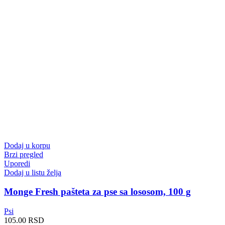
Dodaj u korpu
Brzi pregled
Uporedi
Dodaj u listu želja
Monge Fresh pašteta za pse sa lososom, 100 g
Psi
105.00
RSD