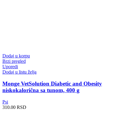
Dodaj u korpu
Brzi pregled
Uporedi
Dodaj u listu želja
Monge VetSolution Diabetic and Obesity
niskokalorična sa tunom, 400 g
Psi
310.00
RSD