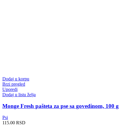
Dodaj u korpu
Brzi pregled
Uporedi
Dodaj u listu želja
Monge Fresh pašteta za pse sa govedinom, 100 g
Psi
115.00
RSD