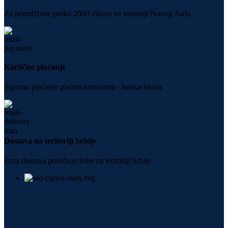
Za porudžbine preko 2000 dinara na teritoriji Novog Sada
Kartično plaćanje
Sigurno plaćanje platnm karticama - banka Intesa
Dostava na teritoriji Srbije
Brza dostava poručene robe na teritoriji Srbije