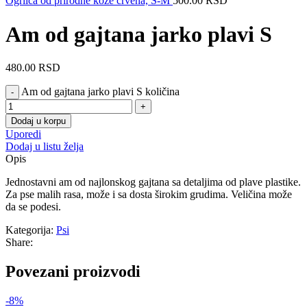
Ogrlica od prirodne kože crvena, S-M
500.00
RSD
Am od gajtana jarko plavi S
480.00
RSD
Am od gajtana jarko plavi S količina
Dodaj u korpu
Uporedi
Dodaj u listu želja
Opis
Jednostavni am od najlonskog gajtana sa detaljima od plave plastike.
Za pse malih rasa, može i sa dosta širokim grudima. Veličina može
da se podesi.
Kategorija:
Psi
Share:
Povezani proizvodi
-8%