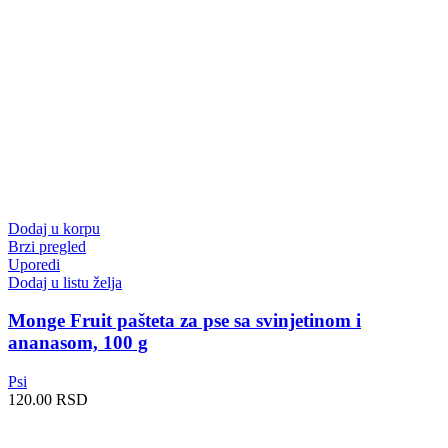
Dodaj u korpu
Brzi pregled
Uporedi
Dodaj u listu želja
Monge Fruit pašteta za pse sa svinjetinom i
ananasom, 100 g
Psi
120.00
RSD