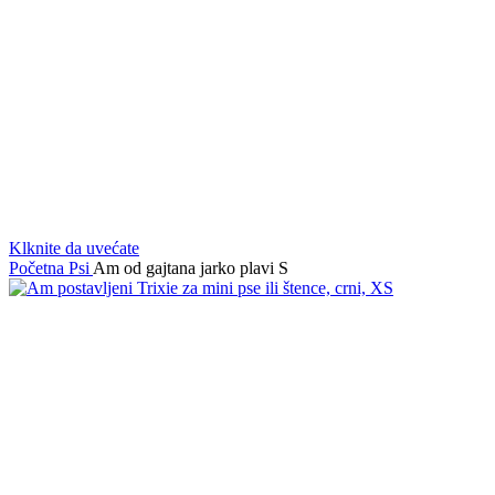
Klknite da uvećate
Početna
Psi
Am od gajtana jarko plavi S