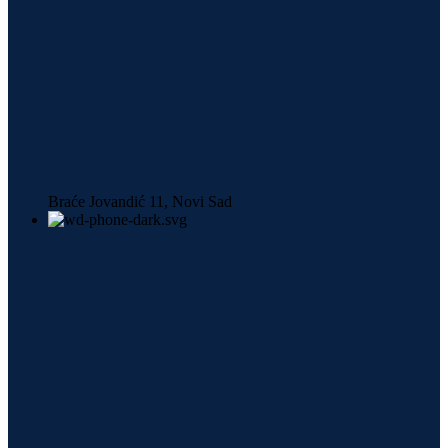
Braće Jovandić 11, Novi Sad