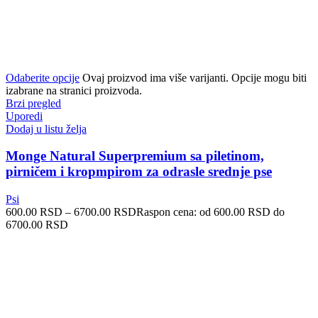
Odaberite opcije
Ovaj proizvod ima više varijanti. Opcije mogu biti
izabrane na stranici proizvoda.
Brzi pregled
Uporedi
Dodaj u listu želja
Monge Natural Superpremium sa piletinom,
pirničem i kropmpirom za odrasle srednje pse
Psi
600.00
RSD
–
6700.00
RSD
Raspon cena: od 600.00 RSD do
6700.00 RSD