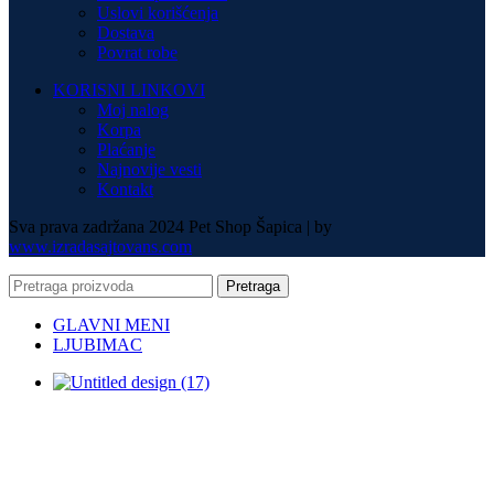
Uslovi korišćenja
Dostava
Povrat robe
KORISNI LINKOVI
Moj nalog
Korpa
Plaćanje
Najnovije vesti
Kontakt
Sva prava zadržana 2024 Pet Shop Šapica | by
www.izradasajtovans.com
Pretraga
GLAVNI MENI
LJUBIMAC