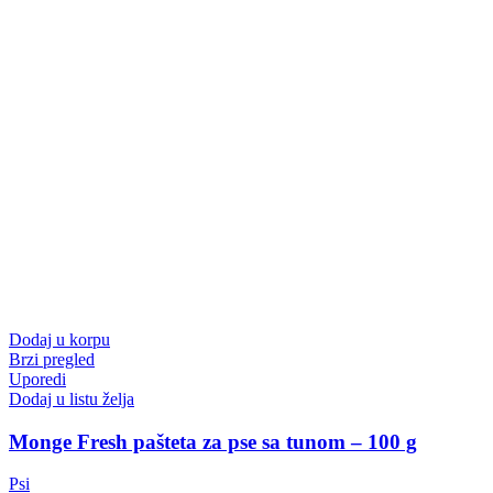
Dodaj u korpu
Brzi pregled
Uporedi
Dodaj u listu želja
Monge Fresh pašteta za pse sa tunom – 100 g
Psi