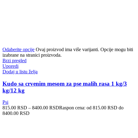
Odaberite opcije
Ovaj proizvod ima više varijanti. Opcije mogu biti
izabrane na stranici proizvoda.
Brzi pregled
Uporedi
Dodaj u listu želja
Kudo sa crvenim mesom za pse malih rasa 1 kg/3
kg/12 kg
Psi
815.00
RSD
–
8400.00
RSD
Raspon cena: od 815.00 RSD do
8400.00 RSD