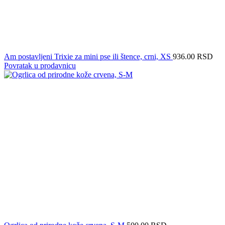
Am postavljeni Trixie za mini pse ili štence, crni, XS
936.00
RSD
Povratak u prodavnicu