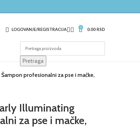
0
LOGOVANJE/REGISTRACIJA
0.00
RSD
Pretraga
 Šampon profesionalni za pse i mačke,
rly Illuminating
lni za pse i mačke,