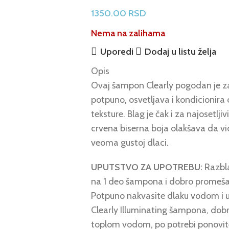
1350.00
RSD
Nema na zalihama
Uporedi
Dodaj u listu želja
Opis
Ovaj šampon Clearly pogodan je za s
potpuno, osvetljava i kondicionira
teksture. Blag je čak i za najosetlj
crvena biserna boja olakšava da vi
veoma gustoj dlaci.
UPUTSTVO ZA UPOTREBU:
Razbla
na 1 deo šampona i dobro promeša
Potpuno nakvasite dlaku vodom i 
Clearly Illuminating šampona, dobro
toplom vodom, po potrebi ponovit