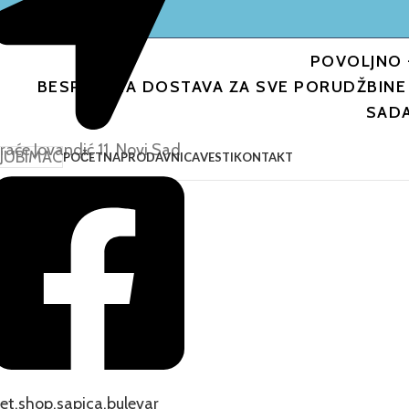
POVOLJNO 
BESPLATNA DOSTAVA ZA SVE PORUDŽBINE 
SAD
raće Jovandić 11, Novi Sad
LJUBIMAC
POČETNA
PRODAVNICA
VESTI
KONTAKT
Pozvati...
et.shop.sapica.bulevar