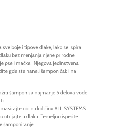
ve boje i tipove dlake, lako se ispira i
 dlaku bez menjanja njene prirodne
ivije pse i mačke. Njegova jedinstvena
dite gde ste naneli šampon čak i na
žiti šampon sa najmanje 5 delova vode
ti.
umasirajte obilnu količinu ALL SYSTEMS
 utrljajte u dlaku. Temeljno isperite
e šamponiranje.