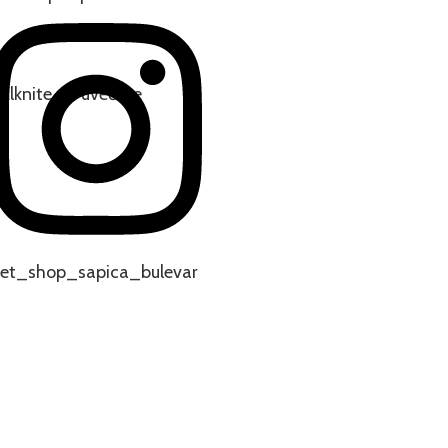
Klknite da uvećate
et_shop_sapica_bulevar