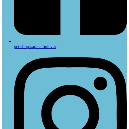
pet.shop.sapica.bulevar