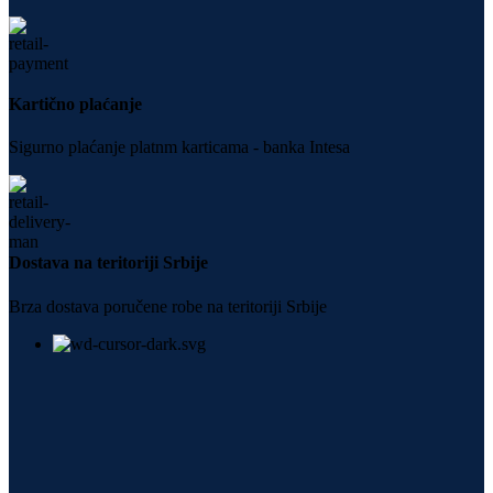
Kartično plaćanje
Sigurno plaćanje platnm karticama - banka Intesa
Dostava na teritoriji Srbije
Brza dostava poručene robe na teritoriji Srbije