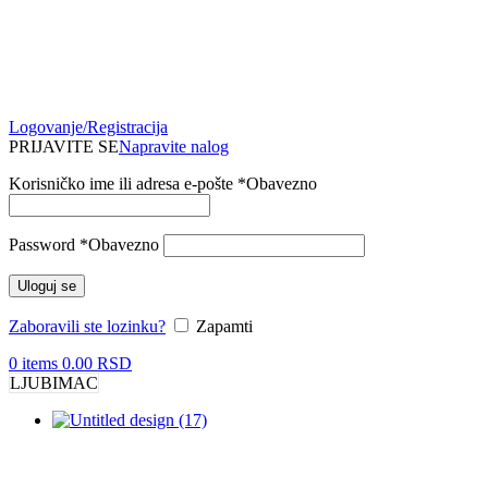
Logovanje/Registracija
PRIJAVITE SE
Napravite nalog
Korisničko ime ili adresa e-pošte
*
Obavezno
Password
*
Obavezno
Uloguj se
Zaboravili ste lozinku?
Zapamti
0
items
0.00
RSD
LJUBIMAC