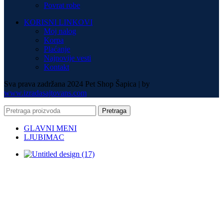
Povrat robe
KORISNI LINKOVI
Moj nalog
Korpa
Plaćanje
Najnovije vesti
Kontakt
Sva prava zadržana 2024 Pet Shop Šapica | by
www.izradasajtovans.com
Pretraga
GLAVNI MENI
LJUBIMAC