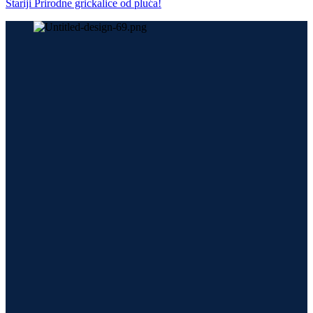
Stariji
Prirodne grickalice od pluća!