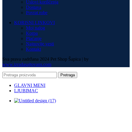
Uslovi korišćenja
Dostava
Povrat robe
KORISNI LINKOVI
Moj nalog
Korpa
Plaćanje
Najnovije vesti
Kontakt
Sva prava zadržana 2024 Pet Shop Šapica | by
www.izradasajtovans.com
Pretraga
GLAVNI MENI
LJUBIMAC