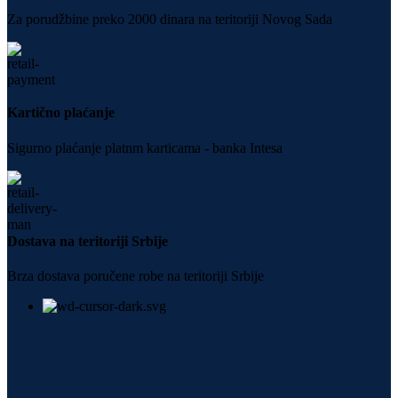
Za porudžbine preko 2000 dinara na teritoriji Novog Sada
Kartično plaćanje
Sigurno plaćanje platnm karticama - banka Intesa
Dostava na teritoriji Srbije
Brza dostava poručene robe na teritoriji Srbije