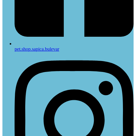
pet.shop.sapica.bulevar