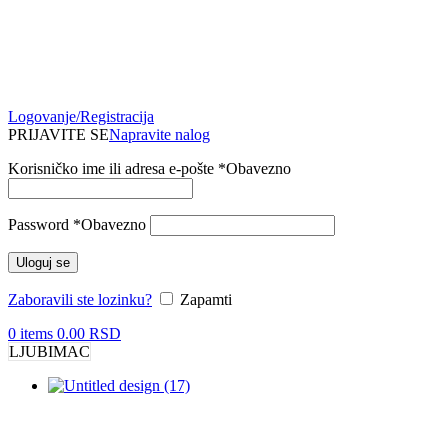
Logovanje/Registracija
PRIJAVITE SE
Napravite nalog
Korisničko ime ili adresa e-pošte
*
Obavezno
Password
*
Obavezno
Uloguj se
Zaboravili ste lozinku?
Zapamti
0
items
0.00
RSD
LJUBIMAC