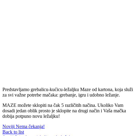
Predstavljamo grebalicu-kućicu-ležaljku Maze od kartona, koja služi
za svi važne potrebe mačaka: grebanje, igru i udobno ležanje.
MAZE možete sklopiti na čak 5 različitih načina. Ukoliko Vam
dosadi jedan oblik prosto je sklopite na drugi način i Vaša mačka
dobija potpuno novu ležaljku!
Noviji
Nema čekanja!
Back to list