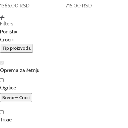
1365.00
RSD
715.00
RSD
Filters
Poništi
×
Croci
×
Tip proizvoda
Oprema za šetnju
Ogrlice
Brend
— Croci
Trixie