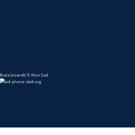
Braće Jovandić 11, Novi Sad