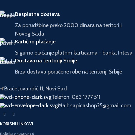
Besplatna dostava
Za porudžbine preko 2000 dinara na teritoriji
Novog Sada
Kartično plaćanje
Sigurno plaćanje platnm karticama - banka Intesa
Dostava na teritoriji Srbije
Brza dostava poručene robe na teritoriji Srbije
Braće Jovandić 11, Novi Sad
Telefon: 063 1777 511
Mail: sapicashop25@gmail.com
KORISNI LINKOVI
Politika privatnosti