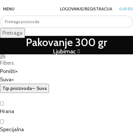
MENU
LOGOVANJE/REGISTRACIJA
0.00
R
Pretraga
Pakovanje 300 gr
Ljubimac
Filters
Poništi
×
Suva
×
Tip proizvoda
— Suva
Hrana
Specijalna